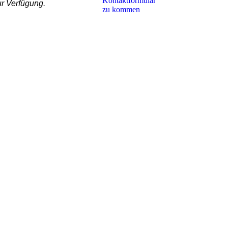
Kon­takt­for­mu­lar
r Verfügung.
zu kommen